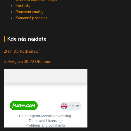
Kontakty
Puncovní značky
Kamenná prodejna
Kde nás najdete
Zlatnictví hodinářství
Bořivojova 306/2 Olomouc