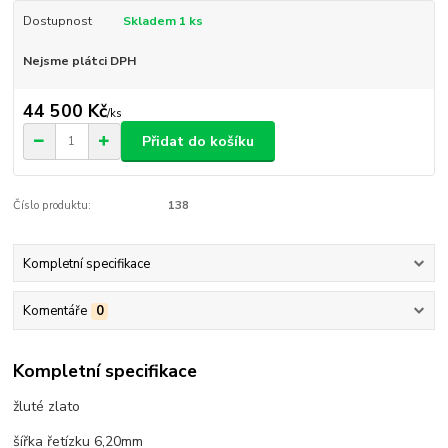
Dostupnost
Skladem 1 ks
Nejsme plátci DPH
44 500 Kč
/
ks
Přidat do košíku
Číslo produktu:
138
Kompletní specifikace
Komentáře
0
Kompletní specifikace
žluté zlato
šířka řetízku 6,20mm