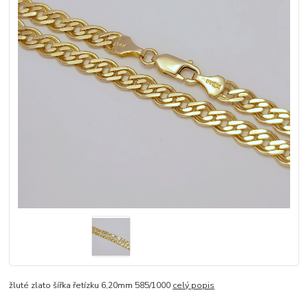
žluté zlato šířka řetízku 6,20mm 585/1000
celý popis