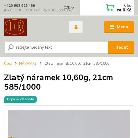
0
ks
+420 602 629 439
CZK
za
0 Kč
(Po-Čt 8:30-16:30 hod., Pá 8:30-15:00 hod.)
Menu
Hledat
Úvod
NÁRAMKY
Zlatý náramek 10,60g, 21cm 585/1000
Zlatý náramek 10,60g, 21cm
585/1000
Doprava ZDARMA