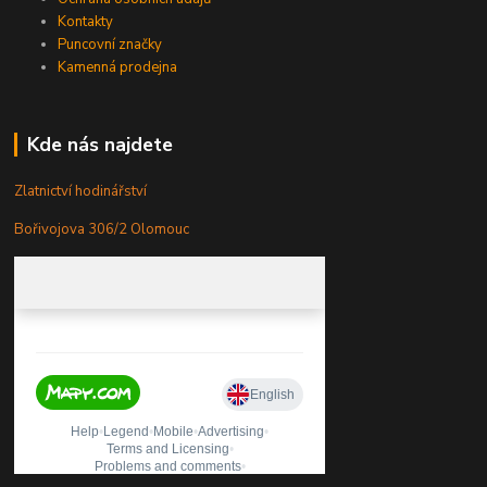
Kontakty
Puncovní značky
Kamenná prodejna
Kde nás najdete
Zlatnictví hodinářství
Bořivojova 306/2 Olomouc