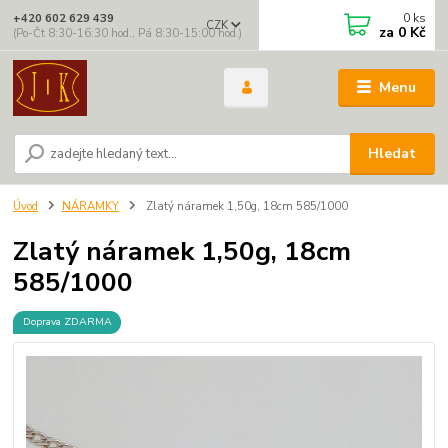
0
ks
+420 602 629 439
CZK
za
0 Kč
(Po-Čt 8:30-16:30 hod., Pá 8:30-15:00 hod.)
Menu
Hledat
Úvod
NÁRAMKY
Zlatý náramek 1,50g, 18cm 585/1000
Zlatý náramek 1,50g, 18cm
585/1000
Doprava ZDARMA