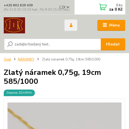
0
ks
+420 602 629 439
CZK
za
0 Kč
(Po-Čt 8:30-16:30 hod., Pá 8:30-15:00 hod.)
Menu
Hledat
Úvod
NÁRAMKY
Zlatý náramek 0,75g, 19cm 585/1000
Zlatý náramek 0,75g, 19cm
585/1000
Doprava ZDARMA