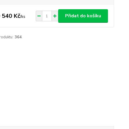
 540 Kč
Přidat do košíku
/
ks
roduktu:
364