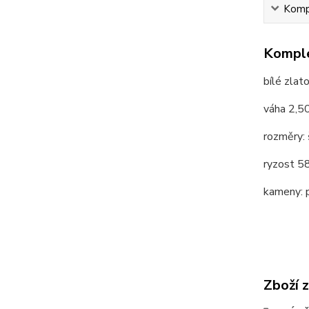
Kompl
Komple
bílé zlat
váha 2,5
rozměry:
ryzost 
kameny: př
Zboží 