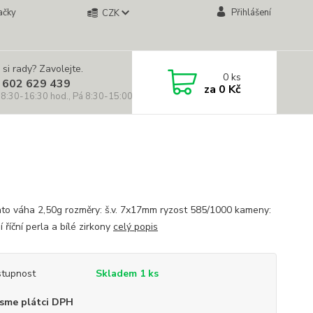
ačky
Přihlášení
CZK
 si rady? Zavolejte.
0
ks
 602 629 439
za
0 Kč
 8:30-16:30 hod., Pá 8:30-15:00 hod.)
lato váha 2,50g rozměry: š.v. 7x17mm ryzost 585/1000 kameny:
í říční perla a bílé zirkony
celý popis
tupnost
Skladem 1 ks
sme plátci DPH