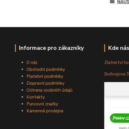
NÁUŠ
Informace pro zákazníky
Kde nás
O nás
Zlatnictví ho
Obchodní podmínky
Bořivojova 
Platební podmínky
Dopravní podmínky
Ochrana osobních údajů
Kontakty
Puncovní značky
Kamenná prodejna