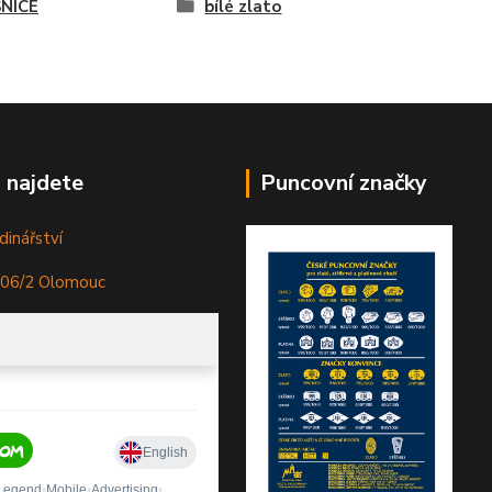
NICE
bílé zlato
 najdete
Puncovní značky
dinářství
306/2 Olomouc