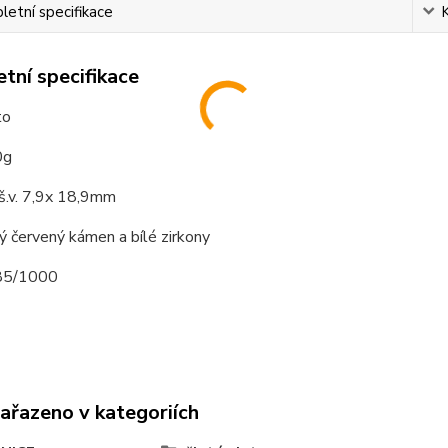
etní specifikace
tní specifikace
ato
0g
š.v. 7,9x 18,9mm
ý červený kámen a bílé zirkony
585/1000
zařazeno v kategoriích