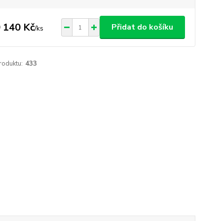
 140 Kč
Přidat do košíku
/
ks
roduktu:
433