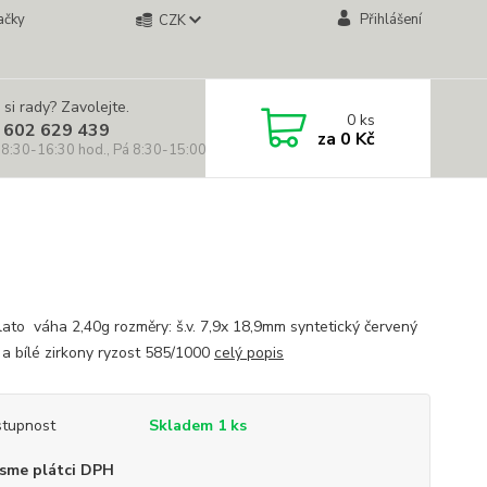
ačky
Přihlášení
CZK
 si rady? Zavolejte.
0
ks
 602 629 439
za
0 Kč
 8:30-16:30 hod., Pá 8:30-15:00 hod.)
zlato váha 2,40g rozměry: š.v. 7,9x 18,9mm syntetický červený
a bílé zirkony ryzost 585/1000
celý popis
tupnost
Skladem 1 ks
sme plátci DPH