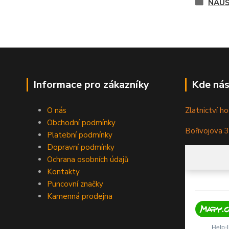
NÁUŠ
Informace pro zákazníky
Kde nás
O nás
Zlatnictví ho
Obchodní podmínky
Bořivojova 
Platební podmínky
Dopravní podmínky
Ochrana osobních údajů
Kontakty
Puncovní značky
Kamenná prodejna