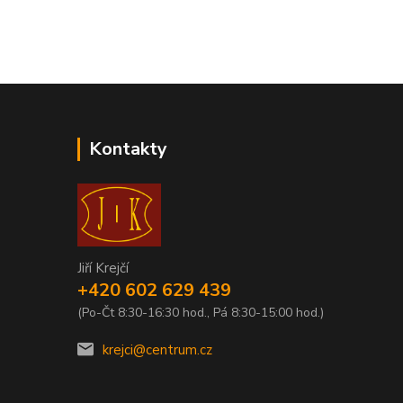
Kontakty
Jiří Krejčí
+420 602 629 439
(Po-Čt 8:30-16:30 hod., Pá 8:30-15:00 hod.)
krejci@centrum.cz