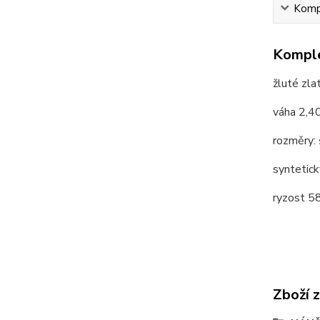
Kompl
Komple
žluté zl
váha 2,4
rozměry: 
syntetick
ryzost 
Zboží 