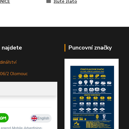
NICE
žluté zlato
 najdete
Puncovní značky
dinářství
306/2 Olomouc