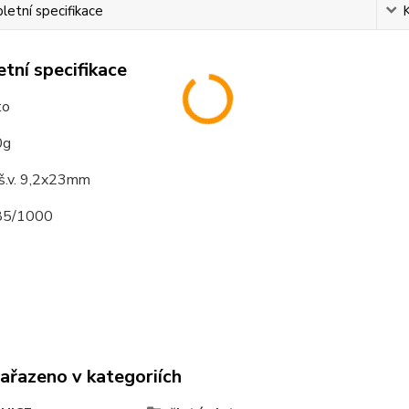
etní specifikace
tní specifikace
to
0g
 š.v. 9,2x23mm
585/1000
zařazeno v kategoriích