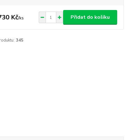
730 Kč
Přidat do košíku
/
ks
roduktu:
345