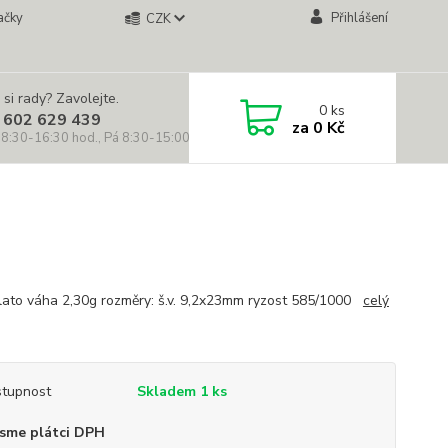
ačky
Přihlášení
CZK
 si rady? Zavolejte.
0
ks
 602 629 439
za
0 Kč
 8:30-16:30 hod., Pá 8:30-15:00 hod.)
zlato váha 2,30g rozměry: š.v. 9,2x23mm ryzost 585/1000
celý
tupnost
Skladem 1 ks
sme plátci DPH