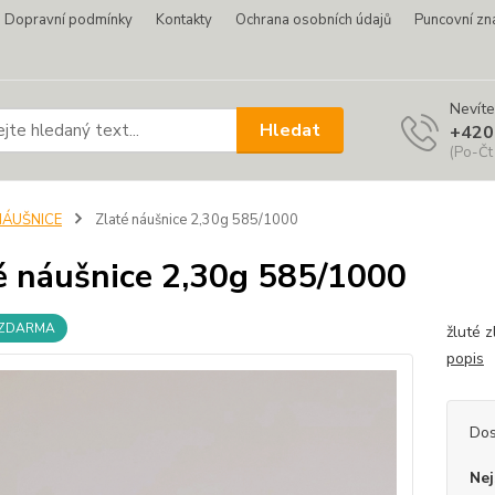
Dopravní podmínky
Kontakty
Ochrana osobních údajů
Puncovní zn
Nevíte
Hledat
+420
(Po-Čt
NÁUŠNICE
Zlaté náušnice 2,30g 585/1000
é náušnice 2,30g 585/1000
 ZDARMA
žluté 
popis
Dos
Nej