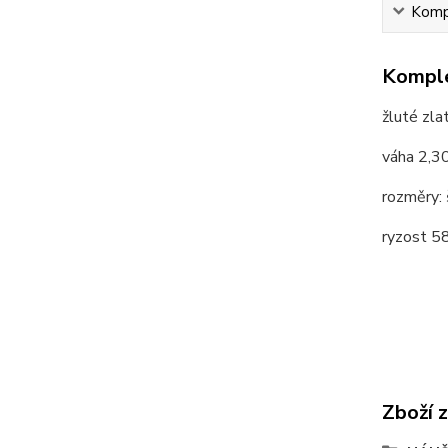
Kompl
Komple
žluté zla
váha 2,3
rozměry:
ryzost 
Zboží 