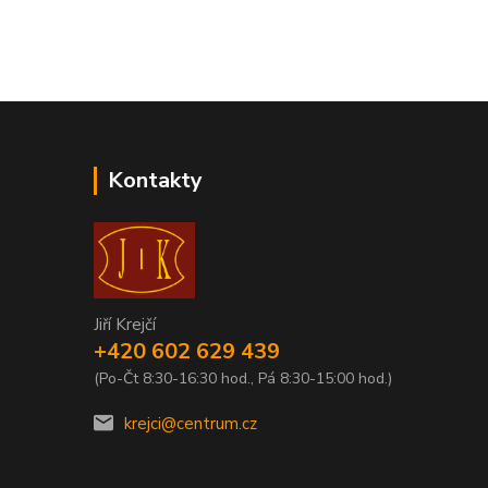
Kontakty
Jiří Krejčí
+420 602 629 439
(Po-Čt 8:30-16:30 hod., Pá 8:30-15:00 hod.)
krejci@centrum.cz