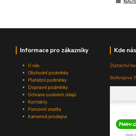
NÁUŠ
Informace pro zákazníky
Kde nás
O nás
Zlatnictví ho
Obchodní podmínky
Bořivojova 
Platební podmínky
Dopravní podmínky
Ochrana osobních údajů
Kontakty
Puncovní značky
Kamenná prodejna