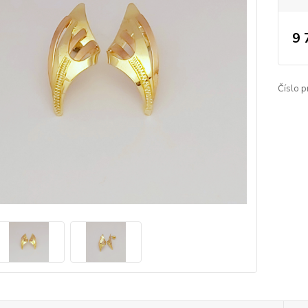
9 
Číslo p