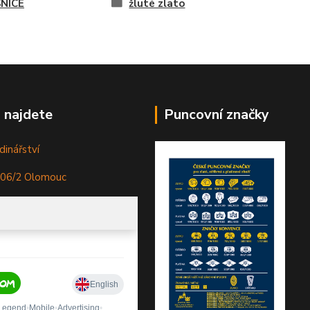
NICE
žluté zlato
 najdete
Puncovní značky
dinářství
306/2 Olomouc