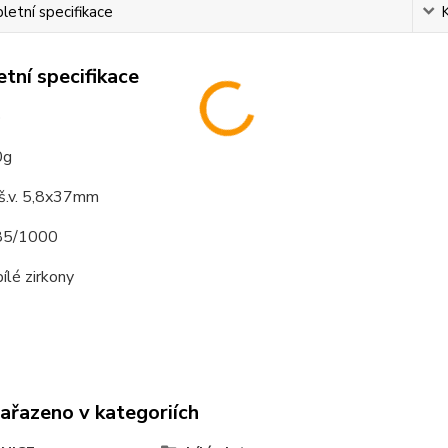
etní specifikace
tní specifikace
o
0g
 š.v. 5,8x37mm
585/1000
ílé zirkony
zařazeno v kategoriích