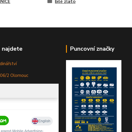
NICE
bílé zlato
 najdete
Puncovní značky
dinářství
306/2 Olomouc