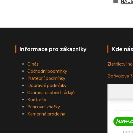
NÁUŠ
Informace pro zákazníky
Kde nás
O nás
Zlatnictví ho
Obchodní podmínky
Bořivojova 
Platební podmínky
Dopravní podmínky
Ochrana osobních údajů
Kontakty
Puncovní značky
Kamenná prodejna