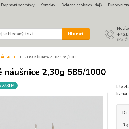
Dopravní podmínky
Kontakty
Ochrana osobních údajů
Puncovní zn
Nevíte
Hledat
+420
(Po-Čt
NÁUŠNICE
Zlaté náušnice 2,30g 585/1000
é náušnice 2,30g 585/1000
 ZDARMA
bílé z
kameny
Dos
Nej