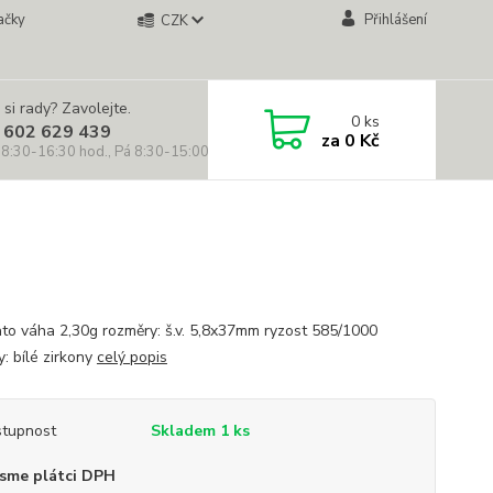
ačky
Přihlášení
CZK
 si rady? Zavolejte.
0
ks
 602 629 439
za
0 Kč
 8:30-16:30 hod., Pá 8:30-15:00 hod.)
lato váha 2,30g rozměry: š.v. 5,8x37mm ryzost 585/1000
: bílé zirkony
celý popis
tupnost
Skladem 1 ks
sme plátci DPH