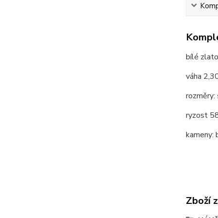
Kompl
Komple
bílé zlat
váha 2,3
rozměry:
ryzost 
kameny: b
Zboží 