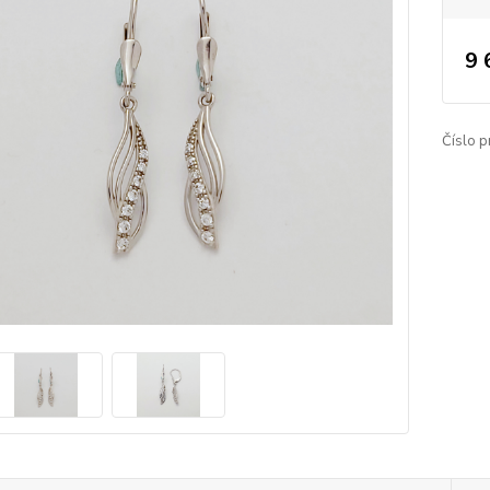
9 
Číslo p