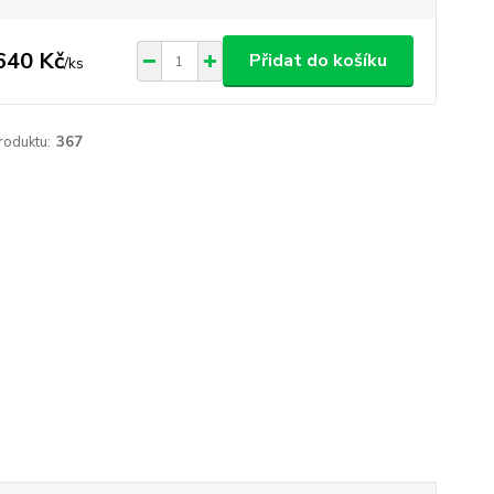
640 Kč
Přidat do košíku
/
ks
roduktu:
367