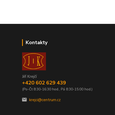
Kontakty
Jiří Krejčí
+420 602 629 439
(Po-Čt 8:30-16:30 hod., Pá 8:30-15:00 hod.)
krejci@centrum.cz