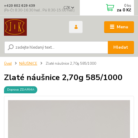
0
ks
+420 602 629 439
CZK
za
0 Kč
(Po-Čt 8:30-16:30 hod., Pá 8:30-15:00 hod.)
Menu
Hledat
Úvod
NÁUŠNICE
Zlaté náušnice 2,70g 585/1000
Zlaté náušnice 2,70g 585/1000
Doprava ZDARMA