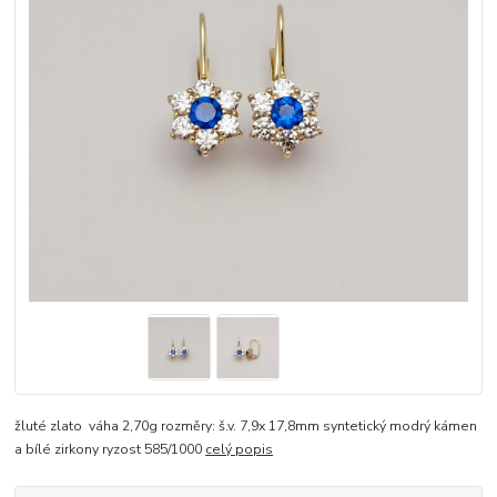
žluté zlato váha 2,70g rozměry: š.v. 7,9x 17,8mm syntetický modrý kámen
a bílé zirkony ryzost 585/1000
celý popis