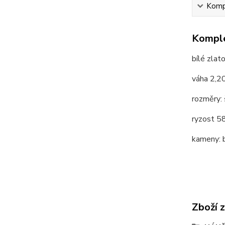
Kompl
Komple
bílé zlat
váha 2,2
rozměry:
ryzost 
kameny: b
Zboží 