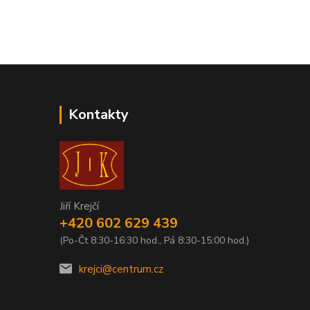
Kontakty
Jiří Krejčí
+420 602 629 439
(Po-Čt 8:30-16:30 hod., Pá 8:30-15:00 hod.)
krejci@centrum.cz