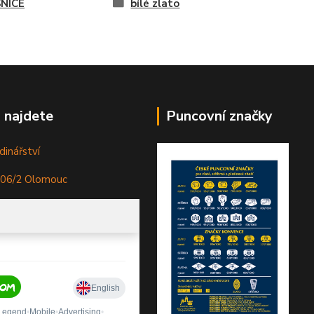
NICE
bílé zlato
 najdete
Puncovní značky
dinářství
306/2 Olomouc