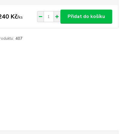
240 Kč
Přidat do košíku
/
ks
roduktu:
407