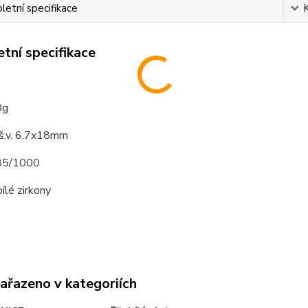
etní specifikace
tní specifikace
o
0g
 š.v. 6,7x18mm
585/1000
ílé zirkony
zařazeno v kategoriích