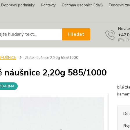
Dopravní podmínky
Kontakty
Ochrana osobních údajů
Puncovní zn
Nevíte
Hledat
+420
(Po-Čt
NÁUŠNICE
Zlaté náušnice 2,20g 585/1000
é náušnice 2,20g 585/1000
 ZDARMA
bílé z
kameny
Dos
Nej