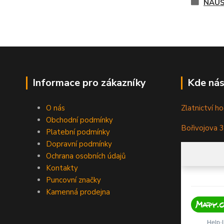
NÁUŠ
Informace pro zákazníky
Kde nás
O nás
Zlatnictví ho
Obchodní podmínky
Bořivojova 
Platební podmínky
Dopravní podmínky
Ochrana osobních údajů
Kontakty
Puncovní značky
Kamenná prodejna