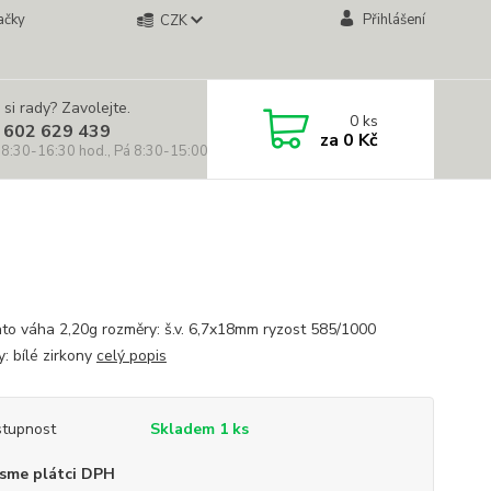
ačky
Přihlášení
CZK
 si rady? Zavolejte.
0
ks
 602 629 439
za
0 Kč
 8:30-16:30 hod., Pá 8:30-15:00 hod.)
lato váha 2,20g rozměry: š.v. 6,7x18mm ryzost 585/1000
: bílé zirkony
celý popis
tupnost
Skladem 1 ks
sme plátci DPH