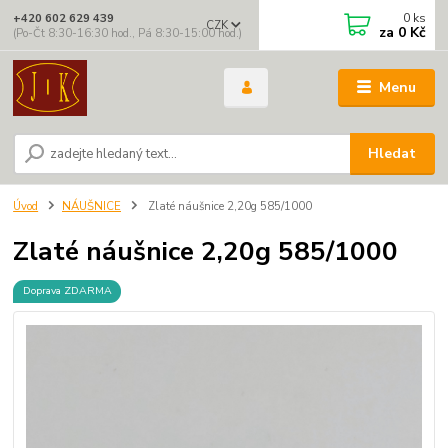
0
ks
+420 602 629 439
CZK
za
0 Kč
(Po-Čt 8:30-16:30 hod., Pá 8:30-15:00 hod.)
Menu
Hledat
Úvod
NÁUŠNICE
Zlaté náušnice 2,20g 585/1000
Zlaté náušnice 2,20g 585/1000
Doprava ZDARMA