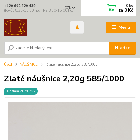
0
ks
+420 602 629 439
CZK
za
0 Kč
(Po-Čt 8:30-16:30 hod., Pá 8:30-15:00 hod.)
Menu
Hledat
Úvod
NÁUŠNICE
Zlaté náušnice 2,20g 585/1000
Zlaté náušnice 2,20g 585/1000
Doprava ZDARMA