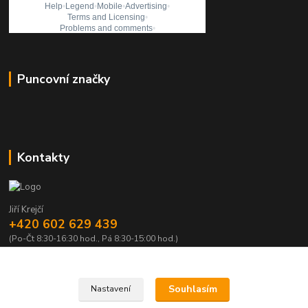
Puncovní značky
Kontakty
Jiří Krejčí
+420 602 629 439
(Po-Čt 8:30-16:30 hod., Pá 8:30-15:00 hod.)
krejci@centrum.cz
Souhlasím
Nastavení