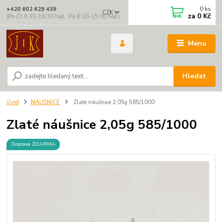
0
ks
+420 602 629 439
CZK
za
0 Kč
(Po-Čt 8:30-16:30 hod., Pá 8:30-15:00 hod.)
Menu
Hledat
Úvod
NÁUŠNICE
Zlaté náušnice 2,05g 585/1000
Zlaté náušnice 2,05g 585/1000
Doprava ZDARMA