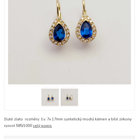
žluté zlato rozměry: š.v. 7x 17mm syntetický modrý kámen a bílé zirkony
ryzost 585/1000
celý popis