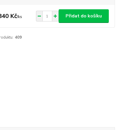
840 Kč
Přidat do košíku
/
ks
roduktu:
409