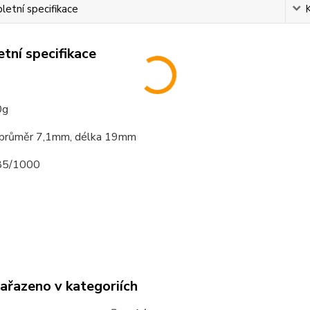
etní specifikace
tní specifikace
o
0g
 průměr 7,1mm, délka 19mm
585/1000
zařazeno v kategoriích