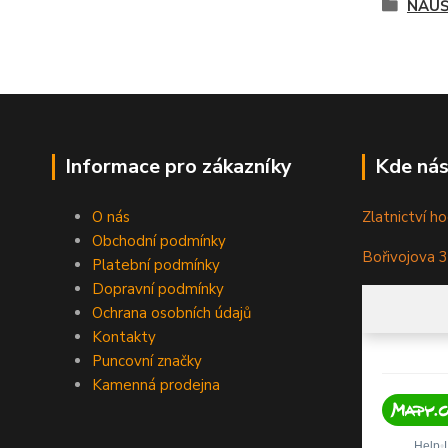
NÁUŠ
Informace pro zákazníky
Kde nás
O nás
Zlatnictví ho
Obchodní podmínky
Bořivojova 
Platební podmínky
Dopravní podmínky
Ochrana osobních údajů
Kontakty
Puncovní značky
Kamenná prodejna