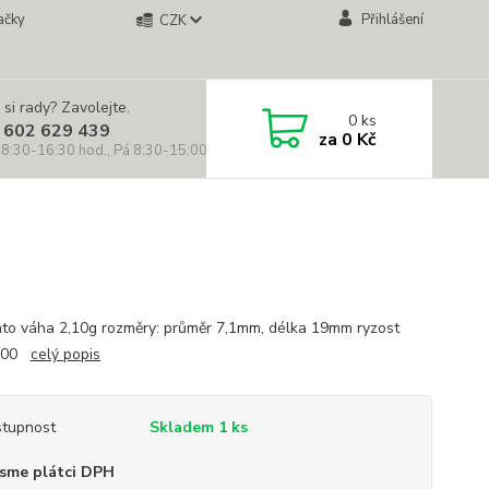
ačky
Přihlášení
CZK
 si rady? Zavolejte.
0
ks
 602 629 439
za
0 Kč
 8:30-16:30 hod., Pá 8:30-15:00 hod.)
lato váha 2,10g rozměry: průměr 7,1mm, délka 19mm ryzost
1000
celý popis
tupnost
Skladem 1 ks
sme plátci DPH