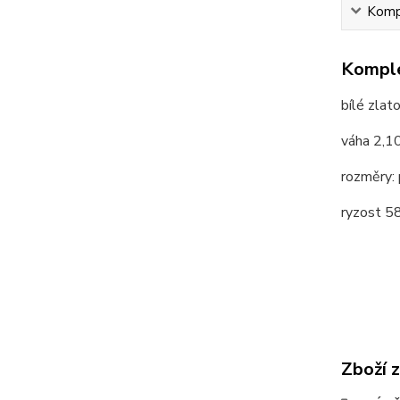
Kompl
Komple
bílé zlat
váha 2,1
rozměry:
ryzost 
Zboží 