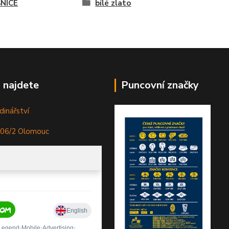
NICE
bílé zlato
 najdete
Puncovní značky
dinářství
306/2 Olomouc