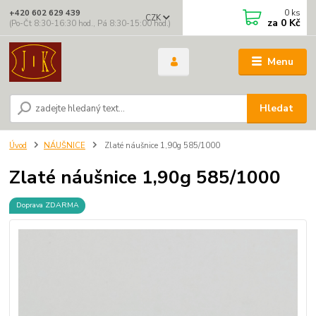
0
ks
+420 602 629 439
CZK
za
0 Kč
(Po-Čt 8:30-16:30 hod., Pá 8:30-15:00 hod.)
Menu
Hledat
Úvod
NÁUŠNICE
Zlaté náušnice 1,90g 585/1000
Zlaté náušnice 1,90g 585/1000
Doprava ZDARMA