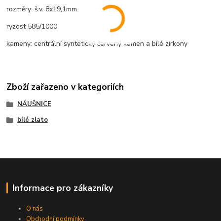
rozměry: š.v. 8x19,1mm
ryzost 585/1000
kameny: centrální syntetický červený kamen a bílé zirkony
Zboží zařazeno v kategoriích
NÁUŠNICE
bílé zlato
Informace pro zákazníky
O nás
Obchodní podmínky