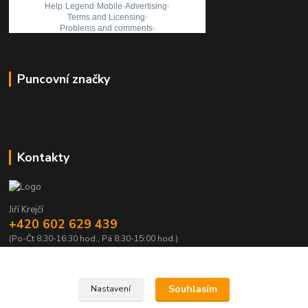
Puncovní značky
Kontakty
Jiří Krejčí
+420 602 629 439
(Po-Čt 8:30-16:30 hod., Pá 8:30-15:00 hod.)
krejci@centrum.cz
Souhlasím
Nastavení