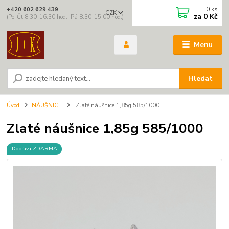
0
ks
+420 602 629 439
CZK
za
0 Kč
(Po-Čt 8:30-16:30 hod., Pá 8:30-15:00 hod.)
Menu
Hledat
Úvod
NÁUŠNICE
Zlaté náušnice 1,85g 585/1000
Zlaté náušnice 1,85g 585/1000
Doprava ZDARMA