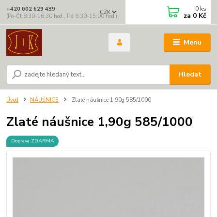
0
ks
+420 602 629 439
CZK
za
0 Kč
(Po-Čt 8:30-16:30 hod., Pá 8:30-15:00 hod.)
Menu
Hledat
Úvod
NÁUŠNICE
Zlaté náušnice 1,90g 585/1000
Zlaté náušnice 1,90g 585/1000
Doprava ZDARMA