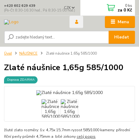
0
ks
+420 602 629 439
CZK
za
0 Kč
(Po-Čt 8:30-16:30 hod., Pá 8:30-15:00 hod.)
Menu
Hledat
Úvod
NÁUŠNICE
Zlaté náušnice 1,65g 585/1000
Zlaté náušnice 1,65g 585/1000
Doprava ZDARMA
žluté zlato rozměry: š.v. 4,75x 15,7mm ryzost 585/1000 kameny: přírodní
říční perly průměr 4,75mm a bílé zirkony
celý popis