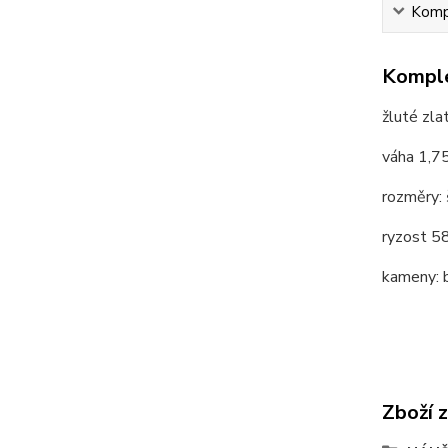
Kompl
Komple
žluté zla
váha 1,7
rozměry: 
ryzost 
kameny: b
Zboží 