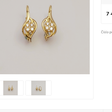
7 
Číslo p