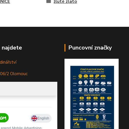
NICE
žluté zlato
 najdete
Puncovní značky
dinářství
306/2 Olomouc