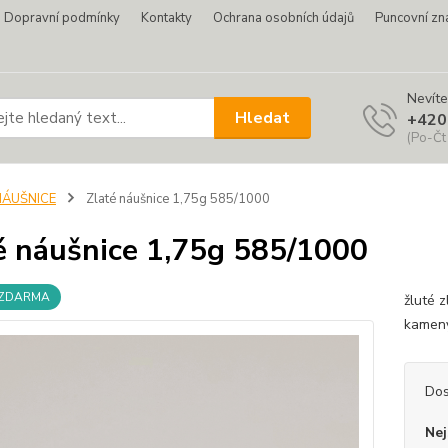
Dopravní podmínky
Kontakty
Ochrana osobních údajů
Puncovní zn
Nevíte
Hledat
+420
(Po-Čt
NÁUŠNICE
Zlaté náušnice 1,75g 585/1000
é náušnice 1,75g 585/1000
 ZDARMA
žluté 
kameny
Dos
Nej