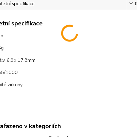
etní specifikace
tní specifikace
to
5g
š.v. 6,9x 17,8mm
585/1000
ílé zirkony
zařazeno v kategoriích