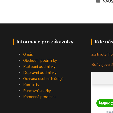
NÁUŠ
Informace pro zákazníky
Kde nás
O nás
Zlatnictví ho
Obchodní podmínky
Bořivojova 
Platební podmínky
Dopravní podmínky
Ochrana osobních údajů
Kontakty
Puncovní značky
Kamenná prodejna