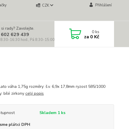
ačky
Přihlášení
CZK
 si rady? Zavolejte.
0
ks
 602 629 439
za
0 Kč
 8:30-16:30 hod., Pá 8:30-15:00 hod.)
zlato váha 1,75g rozměry: š.v. 6,9x 17,8mm ryzost 585/1000
: bílé zirkony
celý popis
tupnost
Skladem 1 ks
sme plátci DPH