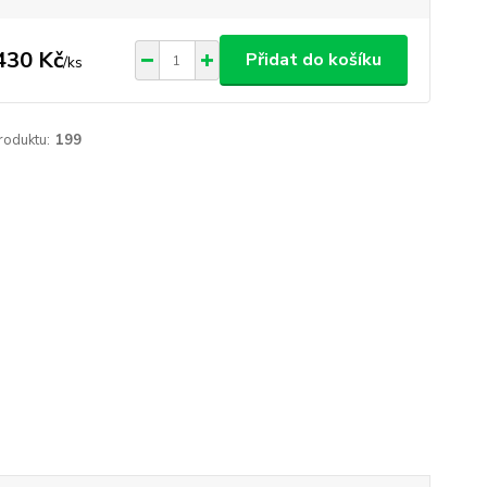
430 Kč
Přidat do košíku
/
ks
roduktu:
199