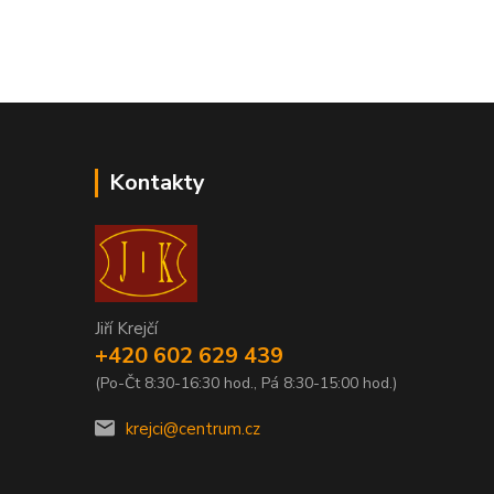
Kontakty
Jiří Krejčí
+420 602 629 439
(Po-Čt 8:30-16:30 hod., Pá 8:30-15:00 hod.)
krejci@centrum.cz