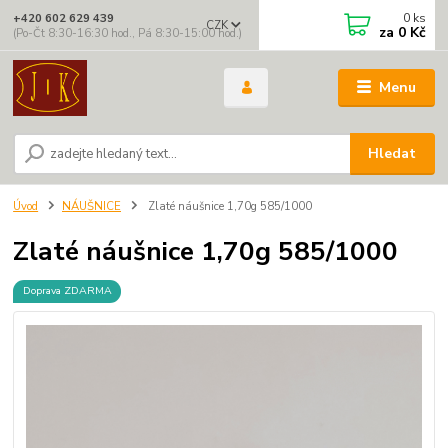
0
ks
+420 602 629 439
CZK
za
0 Kč
(Po-Čt 8:30-16:30 hod., Pá 8:30-15:00 hod.)
Menu
Hledat
Úvod
NÁUŠNICE
Zlaté náušnice 1,70g 585/1000
Zlaté náušnice 1,70g 585/1000
Doprava ZDARMA