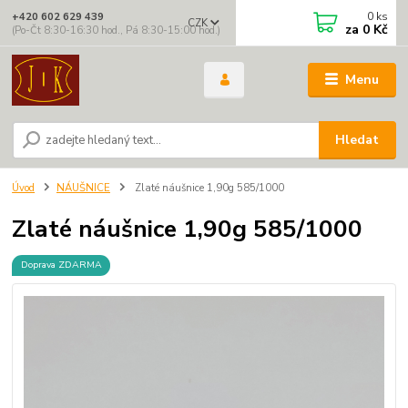
0
ks
+420 602 629 439
CZK
za
0 Kč
(Po-Čt 8:30-16:30 hod., Pá 8:30-15:00 hod.)
Menu
Hledat
Úvod
NÁUŠNICE
Zlaté náušnice 1,90g 585/1000
Zlaté náušnice 1,90g 585/1000
Doprava ZDARMA