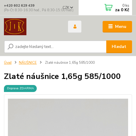
0
ks
+420 602 629 439
CZK
za
0 Kč
(Po-Čt 8:30-16:30 hod., Pá 8:30-15:00 hod.)
Menu
Hledat
Úvod
NÁUŠNICE
Zlaté náušnice 1,65g 585/1000
Zlaté náušnice 1,65g 585/1000
Doprava ZDARMA