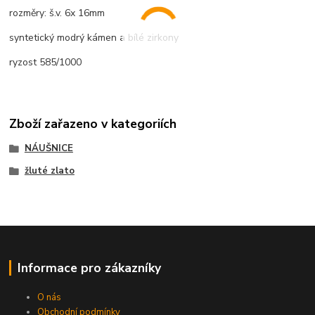
rozměry: š.v. 6x 16mm
syntetický modrý kámen a bílé zirkony
ryzost 585/1000
Zboží zařazeno v kategoriích
NÁUŠNICE
žluté zlato
Informace pro zákazníky
O nás
Obchodní podmínky