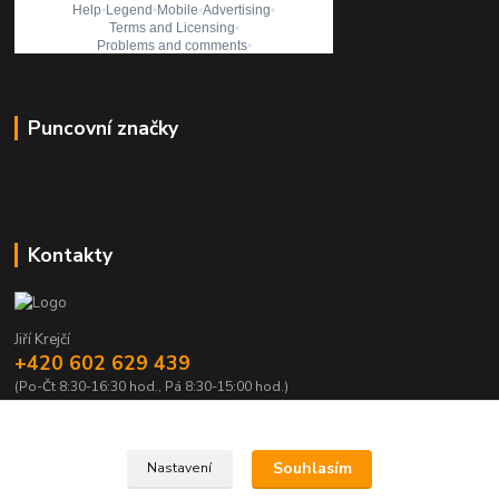
Puncovní značky
Kontakty
Jiří Krejčí
+420 602 629 439
(Po-Čt 8:30-16:30 hod., Pá 8:30-15:00 hod.)
krejci@centrum.cz
Souhlasím
Nastavení