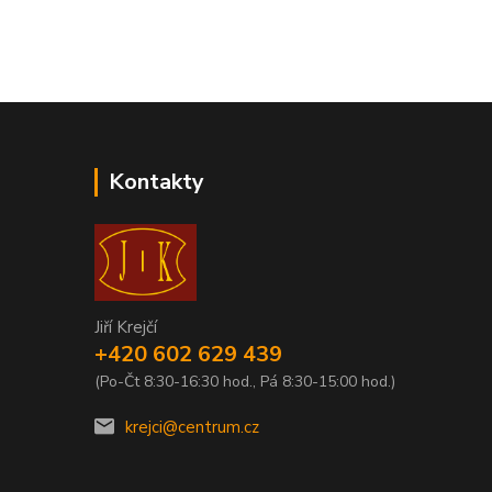
Kontakty
Jiří Krejčí
+420 602 629 439
(Po-Čt 8:30-16:30 hod., Pá 8:30-15:00 hod.)
krejci@centrum.cz