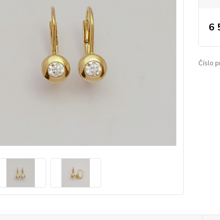
6 
Číslo p