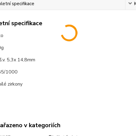
etní specifikace
tní specifikace
to
0g
š.v. 5,3x 14,8mm
585/1000
ílé zirkony
zařazeno v kategoriích