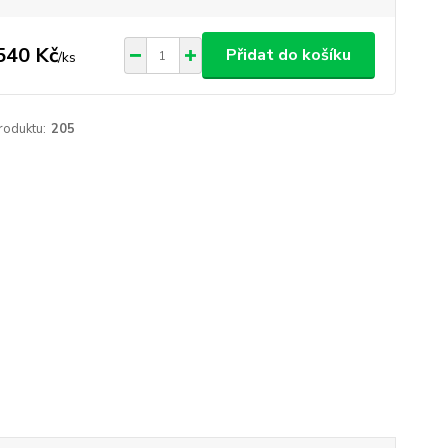
540 Kč
Přidat do košíku
/
ks
roduktu:
205