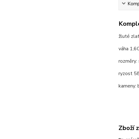
Kompl
Komple
žluté zla
váha 1,6
rozměry: 
ryzost 
kameny: b
Zboží 