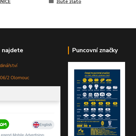
NICE
žluté zlato
 najdete
Puncovní značky
dinářství
306/2 Olomouc