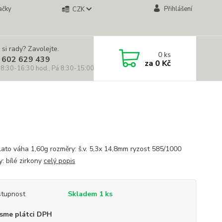
ačky
Přihlášení
CZK
 si rady? Zavolejte.
0
ks
 602 629 439
za
0 Kč
 8:30-16:30 hod., Pá 8:30-15:00 hod.)
zlato váha 1,60g rozměry: š.v. 5,3x 14,8mm ryzost 585/1000
: bílé zirkony
celý popis
tupnost
Skladem 1 ks
sme plátci DPH