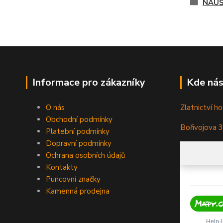
NÁUŠ
Informace pro zákazníky
Kde nás
O nás
Zlatnictví ho
Obchodní podmínky
Bořivojova 
Platební podmínky
Dopravní podmínky
Ochrana osobních údajů
Kontakty
Puncovní značky
Kamenná prodejna