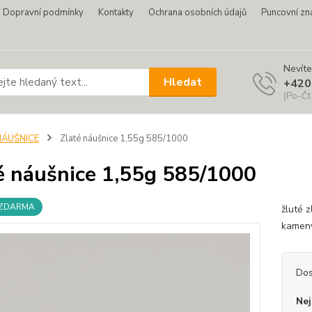
Dopravní podmínky
Kontakty
Ochrana osobních údajů
Puncovní zn
Nevíte
Hledat
+420
(Po-Čt
NÁUŠNICE
Zlaté náušnice 1,55g 585/1000
é náušnice 1,55g 585/1000
 ZDARMA
žluté 
kameny
Dos
Nej