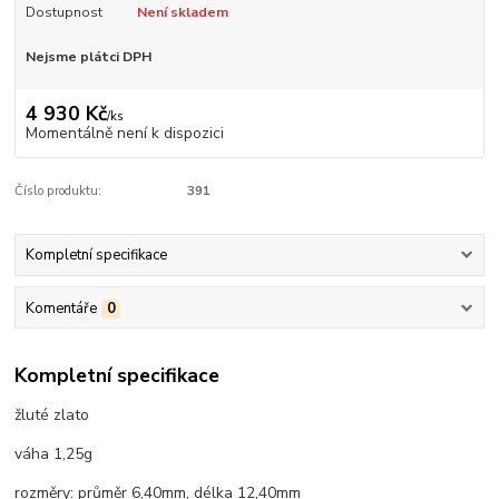
Dostupnost
Není skladem
Nejsme plátci DPH
4 930 Kč
/
ks
Momentálně není k dispozici
Číslo produktu:
391
Kompletní specifikace
Komentáře
0
Kompletní specifikace
žluté zlato
váha 1,25g
rozměry: průměr 6,40mm, délka 12,40mm