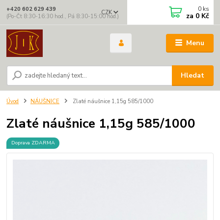
0
ks
+420 602 629 439
CZK
za
0 Kč
(Po-Čt 8:30-16:30 hod., Pá 8:30-15:00 hod.)
Menu
Hledat
Úvod
NÁUŠNICE
Zlaté náušnice 1,15g 585/1000
Zlaté náušnice 1,15g 585/1000
Doprava ZDARMA